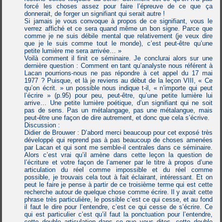
forcé les choses assez pour faire l’épreuve de ce que ça
donnerait, de forger un signifiant qui serait autre !
Si jamais je vous convoque à propos de ce signifiant, vous le
verrez affiché et ce sera quand même un bon signe. Parce que
comme je ne suis débile mental que relativement (je veux dire
que je le suis comme tout le monde), c’est peut-être qu’une
petite lumière me sera arrivée… »
Voilà comment il finit ce séminaire. Je conclurai alors sur une
dernière question : Comment en tant qu’analyste nous référent à
Lacan pourrions-nous ne pas répondre à cet appel du 17 mai
1977 ? Puisque, et là je reviens au début de la leçon VIII, « Ce
qu’on écrit. » un possible nous indique t-il, « n’importe qui peut
l’écrire » (p.95) pour peu, peut-être, qu’une petite lumière lui
arrive… Une petite lumière poétique, d’un signifiant qui ne soit
pas de sens. Pas un métalangage, pas une métalangue, mais
peut-être une façon de dire autrement, et donc que cela s’écrive.
Discussion :
Didier de Brouwer : D’abord merci beaucoup pour cet exposé très
développé qui reprend pas à pas beaucoup de choses amenées
par Lacan et qui sont me semble-il centrales dans ce séminaire.
Alors c’est vrai qu’il amène dans cette leçon la question de
l’écriture et votre façon de l’amener par le titre à propos d’une
articulation du réel comme impossible et du réel comme
possible, je trouvais cela tout à fait éclairant, intéressant. Et on
peut le faire je pense à partir de ce troisième terme qui est cette
recherche autour de quelque chose comme écrire. Il y avait cette
phrase très particulière, le possible c’est ce qui cesse, et au fond
il faut le dire pour l’entendre, c’est ce qui cesse de s’écrire. Ce
qui est particulier c’est qu’il faut la ponctuation pour l’entendre,
cette double articulation dans ce que vous dites, cette double