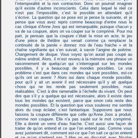
l’intemporalité et la non contraction. Donc on pourrait imaginer
qu’il existe d’autres inconscients. Celui dans lequel le réel ce
n’est pas l’impossible, c’est le possible en attendant qu’il
s’écrive. La question qui se pose est je pense la suivante, et je
pense que vous avez repris comme beaucoup d’entre nous le
cas clinique d’Anne Joos qui est remarquable, puisque chacun y
va de sa coupure, alors on va couper sur le comprimé. Pour ma
part, je pensais que la coupure c’était la mise en acte, le jeu
d’une pièce de théâtre qui venait comme ça remplacer la
continuité de la parole « donnez moi de l’eau fraiche » et la
chaîne signifiante qui s’en suivait, à savoir l’angine de poitrine.
Changement de disque. Vous voyez qu’on aurait pas coupé au
même endroit. Alors, il m’est revenu à la mémoire une phrase un
raisonnement de quelqu’un qui s’interrogeait sur les mondes
possibles, il y a beaucoup de mondes possibles. Le vrai
problème c’est que dans ces mondes qui sont possibles, est-ce
qu’ils ont un avenir ? Alors oui dans chaque monde possible,
pour qu’il y ait un avenir il est nécessaire qu’il y ait quelque
chose qui ne les rende pas seulement possibles, mais
réalisables. C’est à dire ramenable à l’échelle du vivant. On peut
dire que s’il y a quelque qui est nécessaire, alors il existe dans
tous les mondes qui existent, parce que sinon cela reste des
mondes possibles. Et la question que vous soulevez me semble
alors du coup éclater, c’est fantastique. Supposons que nous
faisions la coupure différente que celle qu’Anne Joos a produit,
comme non coupure. Elle n’a pas sauté sur le mot comprimé.
Elle a donné un verre d’eau fraiche. C’est aussi une façon de
traiter de qu’on entend et ce que l’on entend pas. Comme vous
avez justement dit, comment est-ce que l’on sait ce qu’on entend
et ce qu’on n’entend pas ? Hier on en discutait avec Nicolas