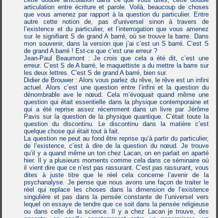
articulation entre écriture et parole. Voilà, beaucoup de choses
que vous amenez par rapport à la question du particulier. Entre
autre cette notion de, pas d’universel sinon à travers de
l’existence et du particulier, et l’interrogation que vous amenez
sur le signifiant S de grand A barré, où se trouve la barre. Dans
mon souvenir, dans la version que j’ai c’est un S barré. C’est S
de grand A barré ! Est-ce que c’est une erreur ?
Jean-Paul Beaumont : Je crois que cela a été dit, c’est une
erreur. C’est S de A barré, le maquettiste a du mettre la barre sur
les deux lettres. C’est S de grand A barré, bien sur.
Didier de Brouwer : Alors vous parlez du rêve, le rêve est un infini
actuel. Alors c’est une question entre l’infini et la question du
dénombrable ave le nœud. Cela m’évoquait quand même une
question qui était essentielle dans la physique contemporaine et
qui a été reprise assez récemment dans un livre par Jérôme
Pavis sur la question de la physique quantique. C’était toute la
question du discontinu. Le discontinu dans la matière c’est
quelque chose qui était tout à fait.
La question ne peut au fond être reprise qu’à partir du particulier,
de l’existence, c’est à dire de la question du nœud. Je trouve
qu’il y a quand même un ton chez Lacan, on en parlait en aparté
hier. Il y a plusieurs moments comme cela dans ce séminaire où
il vient dire que ce n’est pas rassurant. C’est pas rassurant, vous
dites à juste titre que le réel cela concerne l’avenir de la
psychanalyse. Je pense que nous avons une façon de traiter le
réel qui replace les choses dans la dimension de l’existence
singulière et pas dans la pensée constante de l’universel vers
lequel on essaye de tendre que ce soit dans la pensée religieuse
ou dans celle de la science. Il y a chez Lacan je trouve, des