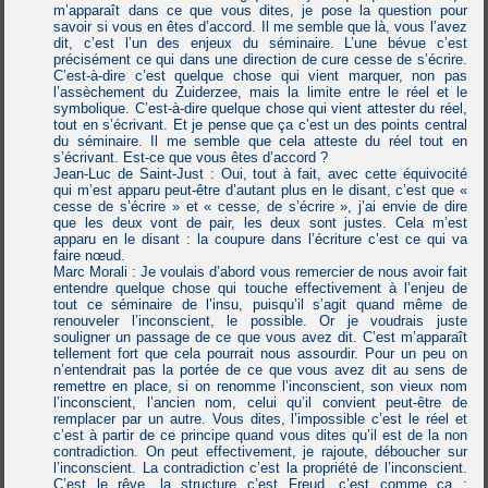
m’apparaît dans ce que vous dites, je pose la question pour
savoir si vous en êtes d’accord. Il me semble que là, vous l’avez
dit, c’est l’un des enjeux du séminaire. L’une bévue c’est
précisément ce qui dans une direction de cure cesse de s’écrire.
C’est-à-dire c’est quelque chose qui vient marquer, non pas
l’assèchement du Zuiderzee, mais la limite entre le réel et le
symbolique. C’est-à-dire quelque chose qui vient attester du réel,
tout en s’écrivant. Et je pense que ça c’est un des points central
du séminaire. Il me semble que cela atteste du réel tout en
s’écrivant. Est-ce que vous êtes d’accord ?
Jean-Luc de Saint-Just : Oui, tout à fait, avec cette équivocité
qui m’est apparu peut-être d’autant plus en le disant, c’est que «
cesse de s’écrire » et « cesse, de s’écrire », j’ai envie de dire
que les deux vont de pair, les deux sont justes. Cela m’est
apparu en le disant : la coupure dans l’écriture c’est ce qui va
faire nœud.
Marc Morali : Je voulais d’abord vous remercier de nous avoir fait
entendre quelque chose qui touche effectivement à l’enjeu de
tout ce séminaire de l’insu, puisqu’il s’agit quand même de
renouveler l’inconscient, le possible. Or je voudrais juste
souligner un passage de ce que vous avez dit. C’est m’apparaît
tellement fort que cela pourrait nous assourdir. Pour un peu on
n’entendrait pas la portée de ce que vous avez dit au sens de
remettre en place, si on renomme l’inconscient, son vieux nom
l’inconscient, l’ancien nom, celui qu’il convient peut-être de
remplacer par un autre. Vous dites, l’impossible c’est le réel et
c’est à partir de ce principe quand vous dites qu’il est de la non
contradiction. On peut effectivement, je rajoute, déboucher sur
l’inconscient. La contradiction c’est la propriété de l’inconscient.
C’est le rêve, la structure c’est Freud, c’est comme ça :