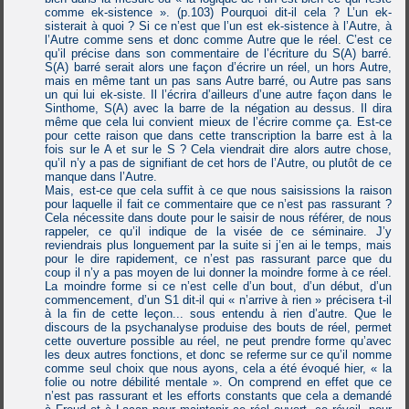
comme ek-sistence ». (p.103) Pourquoi dit-il cela ? L’un ek-
sisterait à quoi ? Si ce n’est que l’un est ek-sistence à l’Autre, à
l’Autre comme sens et donc comme Autre que le réel. C’est ce
qu’il précise dans son commentaire de l’écriture du S(A) barré.
S(A) barré serait alors une façon d’écrire un réel, un hors Autre,
mais en même tant un pas sans Autre barré, ou Autre pas sans
un qui lui ek-siste. Il l’écrira d’ailleurs d’une autre façon dans le
Sinthome, S(A) avec la barre de la négation au dessus. Il dira
même que cela lui convient mieux de l’écrire comme ça. Est-ce
pour cette raison que dans cette transcription la barre est à la
fois sur le A et sur le S ? Cela viendrait dire alors autre chose,
qu’il n’y a pas de signifiant de cet hors de l’Autre, ou plutôt de ce
manque dans l’Autre.
Mais, est-ce que cela suffit à ce que nous saisissions la raison
pour laquelle il fait ce commentaire que ce n’est pas rassurant ?
Cela nécessite dans doute pour le saisir de nous référer, de nous
rappeler, ce qu’il indique de la visée de ce séminaire. J’y
reviendrais plus longuement par la suite si j’en ai le temps, mais
pour le dire rapidement, ce n’est pas rassurant parce que du
coup il n’y a pas moyen de lui donner la moindre forme à ce réel.
La moindre forme si ce n’est celle d’un bout, d’un début, d’un
commencement, d’un S1 dit-il qui « n’arrive à rien » précisera t-il
à la fin de cette leçon... sous entendu à rien d’autre. Que le
discours de la psychanalyse produise des bouts de réel, permet
cette ouverture possible au réel, ne peut prendre forme qu’avec
les deux autres fonctions, et donc se referme sur ce qu’il nomme
comme seul choix que nous ayons, cela a été évoqué hier, « la
folie ou notre débilité mentale ». On comprend en effet que ce
n’est pas rassurant et les efforts constants que cela a demandé