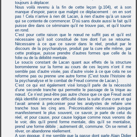
toujours à déplacer.
Nous voilà revenu à la fin de cette leçon (p.104), et à son
manque d’espoir, parce que malgré ce déplacement : on en sort
pas ! Cela n’arrive à rien dit Lacan, à rien d’autre qu’à un savoir
qui se contente de commencer. D’où sans doute aussi le fait qu’il
puisse dire dans ce séminaire qu’il ne trouve pas, et qu’il tourne
en rond.
C’est pour cette raison que le nœud ne suffit pas et qu’il est
nécessaire qu’il soit constitué de tore dont l’un se retourne.
Nécessaire à ce que ce savoir dans le réel, produit par le
discours de la psychanalyse, produit par la cure elle même, par
cette pratique, puisse prendre d’autres formes que celle de la
folie ou de la débilité mentale.
Le soucis constant de Lacan quant aux effets de la structure
borroméenne sur la forme au cours de ces leçons n’ont il me
semble pas d’autre visée, pas d’autre visée à ce que cela ne se
reforme pas ou prenne une autre forme (C’est toute l’histoire de
la psychanalyse et le combat de Freud comme de Lacan.).
C’est ce qui est également visé lorsqu’il parle de la nécessité
d’une seconde tranche qui permette le passage de la trique au
nœud. Ce n’est peut-être pas autre chose que ce que Freud avait
déjà identifié comme une difficulté dans la suite d’une cure et qui
l’avait amené à préconiser pour les analystes de refaire une
tranche tous les cinq ans. Préconisation nécessaire puisque
manifestement le plus souvent, ce savoir, je parle de celui du
réel, et pour cause, pour cause logique comme nous venons de
le voir, dès qu’il prend forme mentale, dès qu’il se mentalise,
prend une forme débile ; autrement dit, commune. On se remet à
rêver, on abandonne réellement.
A son époque, il me semble que la passe dont parle Alain Didier