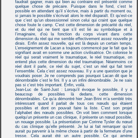
faudrait gagner, mais qui bien au contraire est présenté comme
quelque chose de précaire. Puisque dans le fond, c’est le
possible en attendant qu’il s’écrive, mais à partir du moment ou,
si jamais le possible s’écrivait alors le réel disparaît. Et qu’est-ce
que c’est qu’un obsessionnel sinon celui qui craint que quelque
chose foute le camp. C’est cette dimension de précarité du réel,
et du réel qui ne tient que s’il est lié au symbolique et à
l’imaginaire, d’où la fonction du corps vivant dans cette
dimension du réel qui me semble effectivement assez nouvelle je
dirais. Enfin assez nouvelle, qui est là depuis un certain temps.
L’enseignement de Lacan a toujours commencé par le fait que le
signifiant avait en somme une action civilisatrice. On colonise le
réel qui serait vraiment le traumatique, le réel traumatique, on
entend plus cette dimension du réel traumatique. Néanmoins ce
réel dont il parle, ce réel du sujet, c’est un réel qui fait tenir
l’ensemble. Cela c’est assez nouveau. Il y a une question que je
voudrais poser. Je ne comprends pas pourquoi Lacan dit que le
dénombrable c’est le fini. Il y a un infini dénombrable. Je ne sais
pas si c’est très important. Enfin, voilà.
Jean-Luc de Saint-Just : Lorsqu’il évoque le possible, il y a
beaucoup de possibles là dedans, cette dimension
dénombrables. Ce qu’a démontré hier Jean Brini m’a semblé très
intéressant quand il parlait de tous ces nœuds qui étaient
possibles et dont on pouvait faire la liste. C’est son projet
l’alphabet des nœuds possibles. On voit bien comment lorsque
quelqu’un présente un cas clinique, il présente un nœud possible,
un nouage possible. La présentation par Corinne Tysler du nœud
du cas clinique qu’elle présenté. Je lui ai fait remarquer qu’on
aurait pu parvenir à la même chose à partir de la fermeture d’une
tresse. Cela aurait été un autre possible. Ce qui amène