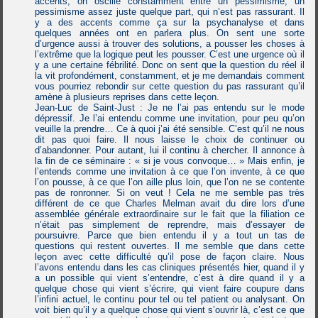
accents, on oscille constamment entre un pessimisme, un
pessimisme assez juste quelque part, qui n’est pas rassurant. Il
y a des accents comme ça sur la psychanalyse et dans
quelques années ont en parlera plus. On sent une sorte
d’urgence aussi à trouver des solutions, a pousser les choses à
l’extrême que la logique peut les pousser. C’est une urgence où il
y a une certaine fébrilité. Donc on sent que la question du réel il
la vit profondément, constamment, et je me demandais comment
vous pourriez rebondir sur cette question du pas rassurant qu’il
amène à plusieurs reprises dans cette leçon.
Jean-Luc de Saint-Just : Je ne l’ai pas entendu sur le mode
dépressif. Je l’ai entendu comme une invitation, pour peu qu’on
veuille la prendre… Ce à quoi j’ai été sensible. C’est qu’il ne nous
dit pas quoi faire. Il nous laisse le choix de continuer ou
d’abandonner. Pour autant, lui il continu à chercher. Il annonce à
la fin de ce séminaire : « si je vous convoque… » Mais enfin, je
l’entends comme une invitation à ce que l’on invente, à ce que
l’on pousse, à ce que l’on aille plus loin, que l’on ne se contente
pas de ronronner. Si on veut ! Cela ne me semble pas très
différent de ce que Charles Melman avait du dire lors d’une
assemblée générale extraordinaire sur le fait que la filiation ce
n’était pas simplement de reprendre, mais d’essayer de
poursuivre. Parce que bien entendu il y a tout un tas de
questions qui restent ouvertes. Il me semble que dans cette
leçon avec cette difficulté qu’il pose de façon claire. Nous
l’avons entendu dans les cas cliniques présentés hier, quand il y
a un possible qui vient s’entendre, c’est à dire quand il y a
quelque chose qui vient s’écrire, qui vient faire coupure dans
l’infini actuel, le continu pour tel ou tel patient ou analysant. On
voit bien qu’il y a quelque chose qui vient s’ouvrir là, c’est ce que