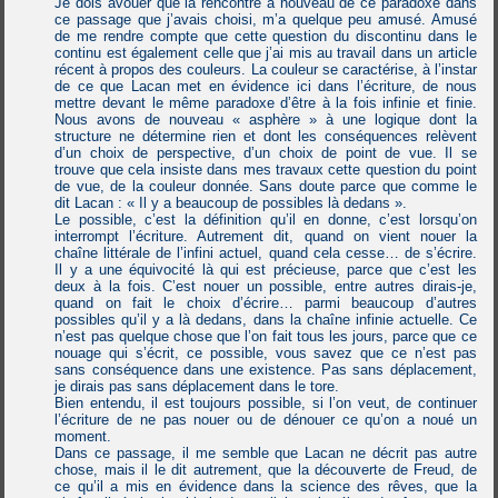
Je dois avouer que la rencontre à nouveau de ce paradoxe dans
ce passage que j’avais choisi, m’a quelque peu amusé. Amusé
de me rendre compte que cette question du discontinu dans le
continu est également celle que j’ai mis au travail dans un article
récent à propos des couleurs. La couleur se caractérise, à l’instar
de ce que Lacan met en évidence ici dans l’écriture, de nous
mettre devant le même paradoxe d’être à la fois infinie et finie.
Nous avons de nouveau « asphère » à une logique dont la
structure ne détermine rien et dont les conséquences relèvent
d’un choix de perspective, d’un choix de point de vue. Il se
trouve que cela insiste dans mes travaux cette question du point
de vue, de la couleur donnée. Sans doute parce que comme le
dit Lacan : « Il y a beaucoup de possibles là dedans ».
Le possible, c’est la définition qu’il en donne, c’est lorsqu’on
interrompt l’écriture. Autrement dit, quand on vient nouer la
chaîne littérale de l’infini actuel, quand cela cesse… de s’écrire.
Il y a une équivocité là qui est précieuse, parce que c’est les
deux à la fois. C’est nouer un possible, entre autres dirais-je,
quand on fait le choix d’écrire… parmi beaucoup d’autres
possibles qu’il y a là dedans, dans la chaîne infinie actuelle. Ce
n’est pas quelque chose que l’on fait tous les jours, parce que ce
nouage qui s’écrit, ce possible, vous savez que ce n’est pas
sans conséquence dans une existence. Pas sans déplacement,
je dirais pas sans déplacement dans le tore.
Bien entendu, il est toujours possible, si l’on veut, de continuer
l’écriture de ne pas nouer ou de dénouer ce qu’on a noué un
moment.
Dans ce passage, il me semble que Lacan ne décrit pas autre
chose, mais il le dit autrement, que la découverte de Freud, de
ce qu’il a mis en évidence dans la science des rêves, que la