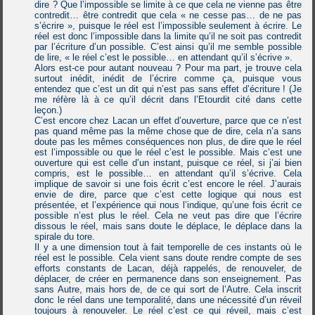
dire ? Que l’impossible se limite à ce que cela ne vienne pas être
contredit… être contredit que cela « ne cesse pas… de ne pas
s’écrire », puisque le réel est l’impossible seulement à écrire. Le
réel est donc l’impossible dans la limite qu’il ne soit pas contredit
par l’écriture d’un possible. C’est ainsi qu’il me semble possible
de lire, « le réel c’est le possible… en attendant qu’il s’écrive ».
Alors est-ce pour autant nouveau ? Pour ma part, je trouve cela
surtout inédit, inédit de l’écrire comme ça, puisque vous
entendez que c’est un dit qui n’est pas sans effet d’écriture ! (Je
me réfère là à ce qu’il décrit dans l’Etourdit cité dans cette
leçon.)
C’est encore chez Lacan un effet d’ouverture, parce que ce n’est
pas quand même pas la même chose que de dire, cela n’a sans
doute pas les mêmes conséquences non plus, de dire que le réel
est l’impossible ou que le réel c’est le possible. Mais c’est une
ouverture qui est celle d’un instant, puisque ce réel, si j’ai bien
compris, est le possible… en attendant qu’il s’écrive. Cela
implique de savoir si une fois écrit c’est encore le réel. J’aurais
envie de dire, parce que c’est cette logique qui nous est
présentée, et l’expérience qui nous l’indique, qu’une fois écrit ce
possible n’est plus le réel. Cela ne veut pas dire que l’écrire
dissous le réel, mais sans doute le déplace, le déplace dans la
spirale du tore.
Il y a une dimension tout à fait temporelle de ces instants où le
réel est le possible. Cela vient sans doute rendre compte de ses
efforts constants de Lacan, déjà rappelés, de renouveler, de
déplacer, de créer en permanence dans son enseignement. Pas
sans Autre, mais hors de, de ce qui sort de l’Autre. Cela inscrit
donc le réel dans une temporalité, dans une nécessité d’un réveil
toujours à renouveler. Le réel c’est ce qui réveil, mais c’est