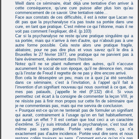
Weill dans ce séminaire, était déjà une tentative d’en arriver à
cette conséquence, qu’une cure puisse aller plus loin qu’au
commencement de ce savoir. Une tentative ratée…
Face aux constats de ces difficultés, il est à noter que Lacan ne
dit pas que la psychanalyse n’a pas toute sa portée dans une
cure, en tant que pratique. C’est même ce qui l’étonne, mais il ne
voit pas comment l’expliquer, dit-il. (p.103)
Car si la psychanalyse ne reste qu’une pratique singulière qui a
sa portée, mais qui n’arrive à rien d’autre, qui n’abouti pas à une
autre forme possible. Cela reste alors une pratique fragile,
aléatoire, pour ne pas dire plus et vous savez qu’il le dira à
Bruxelles le 27 février 1977, une pratique qui ne parvient pas à
faire événement, évènement dans l’histoire.
Notez qu’il ne se plaint nullement des autres, qu’il n’accuse
aucunement le social de son époque, qu’il ne dénonce rien, mais
qu’à l’instar de Freud il regrette de ne pas y être encore arrivé.
Bon cela le désespère un peu, mais ce à quoi j’ai été sensible
dans ce séminaire, c’est à l’invitation, à l’appel qu’il fait à
l’invention d’un signifiant nouveau qui nous ouvrirait à ce que, de
mes pas patauds, j’appelle le réel (P.132) dit-il. Si vous
permettez cet écart à la consigne de commenter la leçon VIII, je
ne résiste pas à finir mon propos sur cette fin de séminaire que
je ne commenterais pas, mais qui me servira de conclusion.
« Pourquoi est-ce qu’on ne tenterait pas de formuler un signifiant
qui aurait, contrairement à l’usage qu’on en fait habituellement,
qui aurait un effet ? Il est certain que tout ceci a un caractère
d’extrême. Si j’y suis introduit par la psychanalyse, c’est tout de
même pas sans portée. Portée veut dire sens, ça n’a
exactement pas d’autre incidence. Portée veut dire sens et nous
restons collés toujours au sens. Comment est-ce qu’on n’a pas