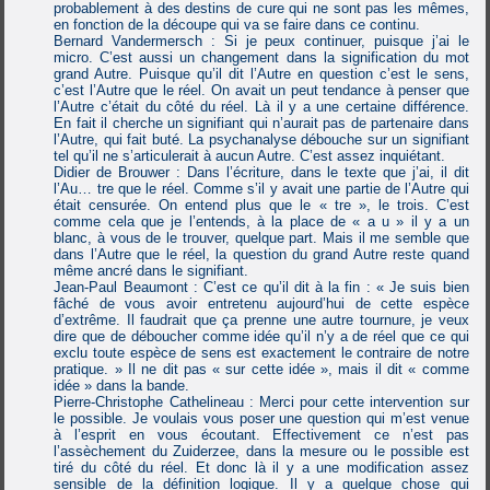
probablement à des destins de cure qui ne sont pas les mêmes,
en fonction de la découpe qui va se faire dans ce continu.
Bernard Vandermersch : Si je peux continuer, puisque j’ai le
micro. C’est aussi un changement dans la signification du mot
grand Autre. Puisque qu’il dit l’Autre en question c’est le sens,
c’est l’Autre que le réel. On avait un peut tendance à penser que
l’Autre c’était du côté du réel. Là il y a une certaine différence.
En fait il cherche un signifiant qui n’aurait pas de partenaire dans
l’Autre, qui fait buté. La psychanalyse débouche sur un signifiant
tel qu’il ne s’articulerait à aucun Autre. C’est assez inquiétant.
Didier de Brouwer : Dans l’écriture, dans le texte que j’ai, il dit
l’Au… tre que le réel. Comme s’il y avait une partie de l’Autre qui
était censurée. On entend plus que le « tre », le trois. C’est
comme cela que je l’entends, à la place de « a u » il y a un
blanc, à vous de le trouver, quelque part. Mais il me semble que
dans l’Autre que le réel, la question du grand Autre reste quand
même ancré dans le signifiant.
Jean-Paul Beaumont : C’est ce qu’il dit à la fin : « Je suis bien
fâché de vous avoir entretenu aujourd’hui de cette espèce
d’extrême. Il faudrait que ça prenne une autre tournure, je veux
dire que de déboucher comme idée qu’il n’y a de réel que ce qui
exclu toute espèce de sens est exactement le contraire de notre
pratique. » Il ne dit pas « sur cette idée », mais il dit « comme
idée » dans la bande.
Pierre-Christophe Cathelineau : Merci pour cette intervention sur
le possible. Je voulais vous poser une question qui m’est venue
à l’esprit en vous écoutant. Effectivement ce n’est pas
l’assèchement du Zuiderzee, dans la mesure ou le possible est
tiré du côté du réel. Et donc là il y a une modification assez
sensible de la définition logique. Il y a quelque chose qui