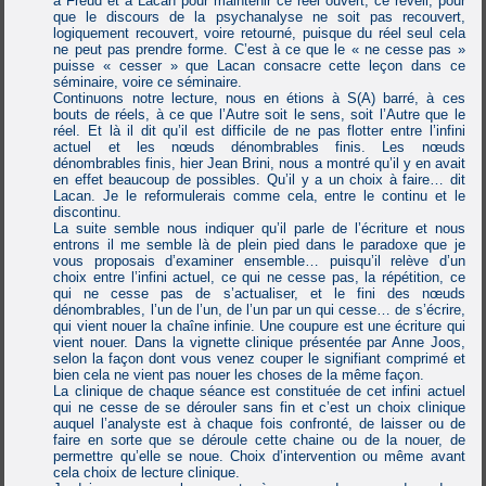
à Freud et à Lacan pour maintenir ce réel ouvert, ce réveil, pour
que le discours de la psychanalyse ne soit pas recouvert,
logiquement recouvert, voire retourné, puisque du réel seul cela
ne peut pas prendre forme. C’est à ce que le « ne cesse pas »
puisse « cesser » que Lacan consacre cette leçon dans ce
séminaire, voire ce séminaire.
Continuons notre lecture, nous en étions à S(A) barré, à ces
bouts de réels, à ce que l’Autre soit le sens, soit l’Autre que le
réel. Et là il dit qu’il est difficile de ne pas flotter entre l’infini
actuel et les nœuds dénombrables finis. Les nœuds
dénombrables finis, hier Jean Brini, nous a montré qu’il y en avait
en effet beaucoup de possibles. Qu’il y a un choix à faire… dit
Lacan. Je le reformulerais comme cela, entre le continu et le
discontinu.
La suite semble nous indiquer qu’il parle de l’écriture et nous
entrons il me semble là de plein pied dans le paradoxe que je
vous proposais d’examiner ensemble… puisqu’il relève d’un
choix entre l’infini actuel, ce qui ne cesse pas, la répétition, ce
qui ne cesse pas de s’actualiser, et le fini des nœuds
dénombrables, l’un de l’un, de l’un par un qui cesse… de s’écrire,
qui vient nouer la chaîne infinie. Une coupure est une écriture qui
vient nouer. Dans la vignette clinique présentée par Anne Joos,
selon la façon dont vous venez couper le signifiant comprimé et
bien cela ne vient pas nouer les choses de la même façon.
La clinique de chaque séance est constituée de cet infini actuel
qui ne cesse de se dérouler sans fin et c’est un choix clinique
auquel l’analyste est à chaque fois confronté, de laisser ou de
faire en sorte que se déroule cette chaine ou de la nouer, de
permettre qu’elle se noue. Choix d’intervention ou même avant
cela choix de lecture clinique.