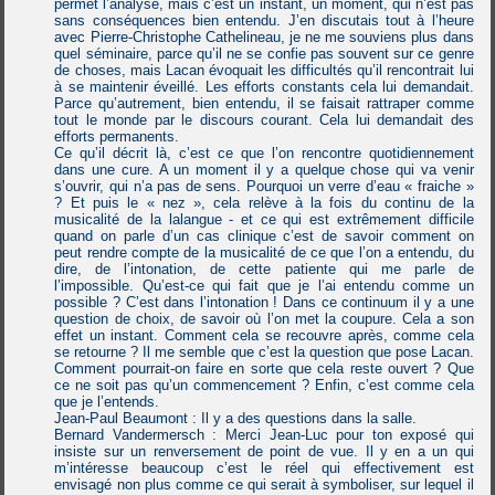
permet l’analyse, mais c’est un instant, un moment, qui n’est pas
sans conséquences bien entendu. J’en discutais tout à l’heure
avec Pierre-Christophe Cathelineau, je ne me souviens plus dans
quel séminaire, parce qu’il ne se confie pas souvent sur ce genre
de choses, mais Lacan évoquait les difficultés qu’il rencontrait lui
à se maintenir éveillé. Les efforts constants cela lui demandait.
Parce qu’autrement, bien entendu, il se faisait rattraper comme
tout le monde par le discours courant. Cela lui demandait des
efforts permanents.
Ce qu’il décrit là, c’est ce que l’on rencontre quotidiennement
dans une cure. A un moment il y a quelque chose qui va venir
s’ouvrir, qui n’a pas de sens. Pourquoi un verre d’eau « fraiche »
? Et puis le « nez », cela relève à la fois du continu de la
musicalité de la lalangue - et ce qui est extrêmement difficile
quand on parle d’un cas clinique c’est de savoir comment on
peut rendre compte de la musicalité de ce que l’on a entendu, du
dire, de l’intonation, de cette patiente qui me parle de
l’impossible. Qu’est-ce qui fait que je l’ai entendu comme un
possible ? C’est dans l’intonation ! Dans ce continuum il y a une
question de choix, de savoir où l’on met la coupure. Cela a son
effet un instant. Comment cela se recouvre après, comme cela
se retourne ? Il me semble que c’est la question que pose Lacan.
Comment pourrait-on faire en sorte que cela reste ouvert ? Que
ce ne soit pas qu’un commencement ? Enfin, c’est comme cela
que je l’entends.
Jean-Paul Beaumont : Il y a des questions dans la salle.
Bernard Vandermersch : Merci Jean-Luc pour ton exposé qui
insiste sur un renversement de point de vue. Il y en a un qui
m’intéresse beaucoup c’est le réel qui effectivement est
envisagé non plus comme ce qui serait à symboliser, sur lequel il