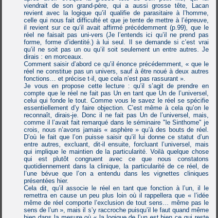
viendrait de son grand-père, qui a aussi grosse tête, Lacan
revient avec la logique qu’il qualifie de parasitaire à l’homme,
celle qui nous fait difficulté et que je tente de mettre à l’épreuve,
il revient sur ce qu’il avait affirmé précédemment (p.99), que le
réel ne faisait pas uni-vers (Je l’entends ici qu’il ne prend pas
forme, forme d’identité.) à lui seul. Il se demande si c’est vrai
qu’il ne soit pas un ou qu’il soit seulement un entre autres. Je
dirais : en morceaux.
Comment saisir d’abord ce qu’il énonce précédemment, « que le
réel ne constitue pas un univers, sauf à être noué à deux autres
fonctions… et précise t-il, que cela n’est pas rassurant ».
Je vous en propose cette lecture : qu’il s’agit de prendre en
compte que le réel ne fait pas Un en tant que Un de l’universel,
celui qui fonde le tout. Comme vous le savez le réel se spécifie
essentiellement d’y faire objection. C’est même à cela qu’on le
reconnaît, dirais-je. Donc il ne fait pas Un de l’universel, mais,
comme il l’avait fait remarqué dans le séminaire "le Sinthome" je
crois, nous n’avons jamais « asphère » qu’à des bouts de réel.
D’où le fait que l’on puisse saisir qu’il lui donne ce statut d’un
entre autres, excluant, dit-il ensuite, forcluant l’universel, mais
qui implique le maintien de la particularité. Voilà quelque chose
qui est plutôt congruent avec ce que nous constatons
quotidiennement dans la clinique, la particularité de ce réel, de
l’une bévue que l’on a entendu dans les vignettes cliniques
présentées hier.
Cela dit, qu’il associe le réel en tant que fonction à l’un, il le
remettra en cause un peu plus loin où il rappellera que « l’idée
même de réel comporte l’exclusion de tout sens… même pas le
sens de l’un », mais il s’y raccroche puisqu’il le faut quand même
bien dans la mesure où « la logique de l’un est bien ce qui reste