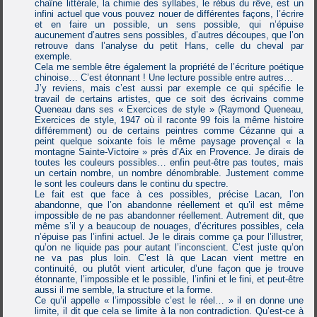
chaîne littérale, la chimie des syllabes, le rébus du rêve, est un
infini actuel que vous pouvez nouer de différentes façons, l’écrire
et en faire un possible, un sens possible, qui n’épuise
aucunement d’autres sens possibles, d’autres découpes, que l’on
retrouve dans l’analyse du petit Hans, celle du cheval par
exemple.
Cela me semble être également la propriété de l’écriture poétique
chinoise… C’est étonnant ! Une lecture possible entre autres…
J’y reviens, mais c’est aussi par exemple ce qui spécifie le
travail de certains artistes, que ce soit des écrivains comme
Queneau dans ses « Exercices de style » (Raymond Queneau,
Exercices de style, 1947 où il raconte 99 fois la même histoire
différemment) ou de certains peintres comme Cézanne qui a
peint quelque soixante fois le même paysage provençal « la
montagne Sainte-Victoire » près d’Aix en Provence. Je dirais de
toutes les couleurs possibles… enfin peut-être pas toutes, mais
un certain nombre, un nombre dénombrable. Justement comme
le sont les couleurs dans le continu du spectre.
Le fait est que face à ces possibles, précise Lacan, l’on
abandonne, que l’on abandonne réellement et qu’il est même
impossible de ne pas abandonner réellement. Autrement dit, que
même s’il y a beaucoup de nouages, d’écritures possibles, cela
n’épuise pas l’infini actuel. Je le dirais comme ça pour l’illustrer,
qu’on ne liquide pas pour autant l’inconscient. C’est juste qu’on
ne va pas plus loin. C’est là que Lacan vient mettre en
continuité, ou plutôt vient articuler, d’une façon que je trouve
étonnante, l’impossible et le possible, l’infini et le fini, et peut-être
aussi il me semble, la structure et la forme.
Ce qu’il appelle « l’impossible c’est le réel… » il en donne une
limite, il dit que cela se limite à la non contradiction. Qu’est-ce à