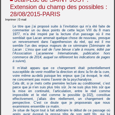
Extension du champ des possibles :
28/08/2015-PARIS
Imprimer
|
E-mail
Le titre que j’ai proposé suite à l’invitation qui m’a été faite de
commenter un ou deux points de cette leçon VIII du 8 mars
1977, m’a été inspiré par la lecture d’un passage où il me
semblait que Lacan amenait quelque chose de nouveau, presque
un renversement dans l’appréhension du réel, qui est il me
semble l’un des enjeux majeurs de ce séminaire (
Séminaire de
Lacan : L’insu que sait de l’une bévue s’aile à mourre, édité par
l’Association Lacanienne Internationale, publication hors
commerce de 2014, auquel se référeront les indications de pages
à suivre
).
Il m’était apparu que ce changement était potentiellement
susceptible de venir modifier la direction et donc la fin de la cure,
voire même au-delà puisque les enjeux que j’ai évoqué, le réel,
ne concernent pas moins l’avenir de la psychanalyse.
Cela dit, si je mets cette première lecture au conditionnel, c’est
parce que je n’en suis plus très sûr. Je ne suis plus très sûr que
la mise en continuité, l’articulation, entre le réel comme
impossible et le réel comme le possible (p.102), constitue
effectivement, j’allais dire réellement, un changement de
perspective. C’est ce doute que je proposerais que nous
examinions ensemble ce matin.
Je situe de façon tout à fait arbitraire le début de ce passage où
après avoir évoqué la grosse tête de son petit fils, qui lui