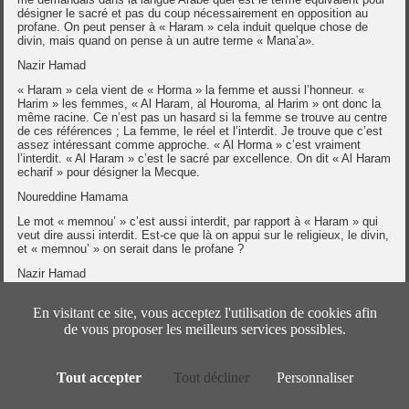
désigner le sacré et pas du coup nécessairement en opposition au
profane. On peut penser à « Haram » cela induit quelque chose de
divin, mais quand on pense à un autre terme « Mana’a».
Nazir Hamad
« Haram » cela vient de « Horma » la femme et aussi l’honneur. «
Harim » les femmes, « Al Haram, al Houroma, al Harim » ont donc la
même racine. Ce n’est pas un hasard si la femme se trouve au centre
de ces références ; La femme, le réel et l’interdit. Je trouve que c’est
assez intéressant comme approche. « Al Horma » c’est vraiment
l’interdit. « Al Haram » c’est le sacré par excellence. On dit « Al Haram
echarif » pour désigner la Mecque.
Noureddine Hamama
Le mot « memnou’ » c’est aussi interdit, par rapport à « Haram » qui
veut dire aussi interdit. Est-ce que là on appui sur le religieux, le divin,
et « memnou’ » on serait dans le profane ?
Nazir Hamad
« Hourima » dans le Coran c’est il vous est interdit. Ce n’est même
pas il vous est recommandé. C’est « Hourima alaikoum », il vous est
En visitant ce site, vous acceptez l'utilisation de cookies afin
interdit, par exemple par rapport à l’alcool et le cochon.
de vous proposer les meilleurs services possibles.
Noureddine Hamama
Donc il y a un sujet divin dans la phrase.
Tout accepter
Tout décliner
Personnaliser
Nazir Hamad