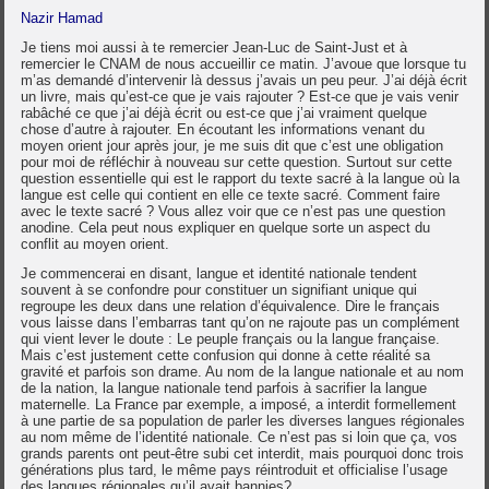
Nazir Hamad
Je tiens moi aussi à te remercier Jean-Luc de Saint-Just et à
remercier le CNAM de nous accueillir ce matin. J’avoue que lorsque tu
m’as demandé d’intervenir là dessus j’avais un peu peur. J’ai déjà écrit
un livre, mais qu’est-ce que je vais rajouter ? Est-ce que je vais venir
rabâché ce que j’ai déjà écrit ou est-ce que j’ai vraiment quelque
chose d’autre à rajouter. En écoutant les informations venant du
moyen orient jour après jour, je me suis dit que c’est une obligation
pour moi de réfléchir à nouveau sur cette question. Surtout sur cette
question essentielle qui est le rapport du texte sacré à la langue où la
langue est celle qui contient en elle ce texte sacré. Comment faire
avec le texte sacré ? Vous allez voir que ce n’est pas une question
anodine. Cela peut nous expliquer en quelque sorte un aspect du
conflit au moyen orient.
Je commencerai en disant, langue et identité nationale tendent
souvent à se confondre pour constituer un signifiant unique qui
regroupe les deux dans une relation d’équivalence. Dire le français
vous laisse dans l’embarras tant qu’on ne rajoute pas un complément
qui vient lever le doute : Le peuple français ou la langue française.
Mais c’est justement cette confusion qui donne à cette réalité sa
gravité et parfois son drame. Au nom de la langue nationale et au nom
de la nation, la langue nationale tend parfois à sacrifier la langue
maternelle. La France par exemple, a imposé, a interdit formellement
à une partie de sa population de parler les diverses langues régionales
au nom même de l’identité nationale. Ce n’est pas si loin que ça, vos
grands parents ont peut-être subi cet interdit, mais pourquoi donc trois
générations plus tard, le même pays réintroduit et officialise l’usage
des langues régionales qu’il avait bannies?