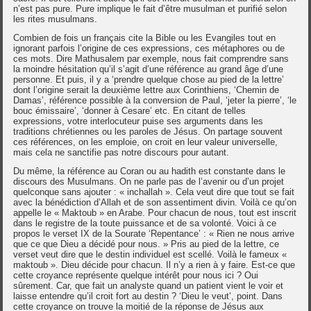
n’est pas pure. Pure implique le fait d’être musulman et purifié selon
les rites musulmans.
Combien de fois un français cite la Bible ou les Evangiles tout en
ignorant parfois l’origine de ces expressions, ces métaphores ou de
ces mots. Dire Mathusalem par exemple, nous fait comprendre sans
la moindre hésitation qu’il s’agit d’une référence au grand âge d’une
personne. Et puis, il y a ‘prendre quelque chose au pied de la lettre’
dont l’origine serait la deuxième lettre aux Corinthiens, ‘Chemin de
Damas’, référence possible à la conversion de Paul, ‘jeter la pierre’, ‘le
bouc émissaire’, ‘donner à Cesare’ etc. En citant de telles
expressions, votre interlocuteur puise ses arguments dans les
traditions chrétiennes ou les paroles de Jésus. On partage souvent
ces références, on les emploie, on croit en leur valeur universelle,
mais cela ne sanctifie pas notre discours pour autant.
Du même, la référence au Coran ou au hadith est constante dans le
discours des Musulmans. On ne parle pas de l’avenir ou d’un projet
quelconque sans ajouter : « inchallah ». Cela veut dire que tout se fait
avec la bénédiction d’Allah et de son assentiment divin. Voilà ce qu’on
appelle le « Maktoub » en Arabe. Pour chacun de nous, tout est inscrit
dans le registre de la toute puissance et de sa volonté. Voici à ce
propos le verset IX de la Sourate ‘Repentance’ : « Rien ne nous arrive
que ce que Dieu a décidé pour nous. » Pris au pied de la lettre, ce
verset veut dire que le destin individuel est scellé. Voilà le fameux «
maktoub ». Dieu décide pour chacun. Il n’y a rien à y faire. Est-ce que
cette croyance représente quelque intérêt pour nous ici ? Oui
sûrement. Car, que fait un analyste quand un patient vient le voir et
laisse entendre qu’il croit fort au destin ? ‘Dieu le veut’, point. Dans
cette croyance on trouve la moitié de la réponse de Jésus aux