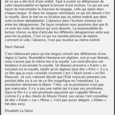
de ce qui a été écrit d’une oralité. Sauf à vouloir se débarrasser de
cette responsabilité en figeant la lecture d’une écriture. Ce qui est une
façon de méconnaitre la structure du langage, celle qui opère dans
chaque langue. Si dans les langues sémitiques ce qui est absent c’est
la voyelle, alors le réel ne se localise pas au même endroit que dans
notre écriture alphabétisée. L’absence dans l’écriture chinoise est
entre les idéogrammes. De façon simpliste nous pourrions dire que là
ce sont les mots de liaison qui sont absents. La responsabilité du
lecteur chinois va être d’articuler les différents idéogrammes entre eux
pour lire la poésie. C’est ce qui me semble précieux de repérer
comment le vide, l’absence, n’est pas localisé au même endroit.
Nazir Hamad
C’est intéressant parce qu’une langue connaît des différences d’une
région à l’autre. Noureddine Hamama est algérien, moi je suis libanais,
nous n’avons pas le même lien à la voyelle. Les nord-africains ont
tendance à escamoter la voyelle. Un libanais prononce « Karim » en
insistant sur la voyelle, tandis qu’un algérien peut dire « Krim ». Il y a
un film que je vous conseille vivement c’est « Much loved » un film
Marocain. Je suis vraiment désolé que l’Etat marocain prennent une
position bête vis à vis de ce film magnifique en l’interdisant. La
prostitution déshonore la Maroc ? Non, car la prostitution n’est pas
que marocaine. Il n’y a pas une nation qui n’a pas ses prostituées.
Dans le film il y a une prostituée paysanne qui s’appelle Hlima et
comme il y a des clients du Moyen Orient, ses amies l’ont conseillée
de dire « Ahlam » car « Hlima », n’est pas assez élégant, « Ahlam »
fait plus sexy.
Elisabeth La Selve