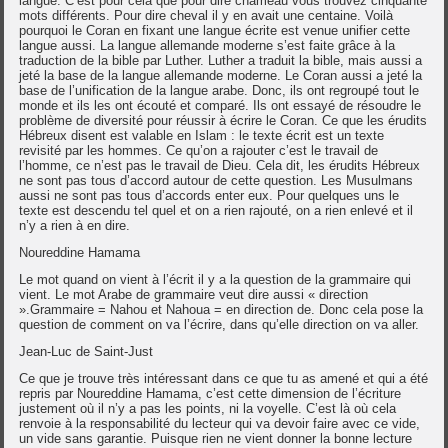
langue. C’est pour cela que pour dire chameau vous trouvez cinquante
mots différents. Pour dire cheval il y en avait une centaine. Voilà
pourquoi le Coran en fixant une langue écrite est venue unifier cette
langue aussi. La langue allemande moderne s’est faite grâce à la
traduction de la bible par Luther. Luther a traduit la bible, mais aussi a
jeté la base de la langue allemande moderne. Le Coran aussi a jeté la
base de l’unification de la langue arabe. Donc, ils ont regroupé tout le
monde et ils les ont écouté et comparé. Ils ont essayé de résoudre le
problème de diversité pour réussir à écrire le Coran. Ce que les érudits
Hébreux disent est valable en Islam : le texte écrit est un texte
revisité par les hommes. Ce qu’on a rajouter c’est le travail de
l’homme, ce n’est pas le travail de Dieu. Cela dit, les érudits Hébreux
ne sont pas tous d’accord autour de cette question. Les Musulmans
aussi ne sont pas tous d’accords enter eux. Pour quelques uns le
texte est descendu tel quel et on a rien rajouté, on a rien enlevé et il
n’y a rien à en dire.
Noureddine Hamama
Le mot quand on vient à l’écrit il y a la question de la grammaire qui
vient. Le mot Arabe de grammaire veut dire aussi « direction
».Grammaire = Nahou et Nahoua = en direction de. Donc cela pose la
question de comment on va l’écrire, dans qu’elle direction on va aller.
Jean-Luc de Saint-Just
Ce que je trouve très intéressant dans ce que tu as amené et qui a été
repris par Noureddine Hamama, c’est cette dimension de l’écriture
justement où il n’y a pas les points, ni la voyelle. C’est là où cela
renvoie à la responsabilité du lecteur qui va devoir faire avec ce vide,
un vide sans garantie. Puisque rien ne vient donner la bonne lecture