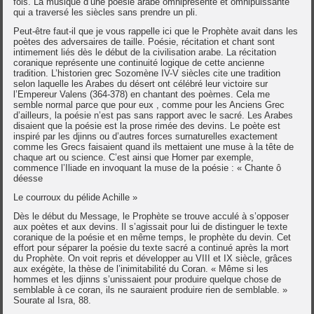
fois. La musique d’une poésie arabe omniprésente et omnipuissante
qui a traversé les siècles sans prendre un pli.
Peut-être faut-il que je vous rappelle ici que le Prophète avait dans les
poètes des adversaires de taille. Poésie, récitation et chant sont
intimement liés dès le début de la civilisation arabe. La récitation
coranique représente une continuité logique de cette ancienne
tradition. L’historien grec Sozomène IV-V siècles cite une tradition
selon laquelle les Arabes du désert ont célébré leur victoire sur
l’Empereur Valens (364-378) en chantant des poèmes. Cela me
semble normal parce que pour eux , comme pour les Anciens Grec
d’ailleurs, la poésie n’est pas sans rapport avec le sacré. Les Arabes
disaient que la poésie est la prose rimée des devins. Le poète est
inspiré par les djinns ou d’autres forces surnaturelles exactement
comme les Grecs faisaient quand ils mettaient une muse à la tête de
chaque art ou science. C’est ainsi que Homer par exemple,
commence l’Iliade en invoquant la muse de la poésie : « Chante ô
déesse
Le courroux du pélide Achille »
Dès le début du Message, le Prophète se trouve acculé à s’opposer
aux poètes et aux devins. Il s’agissait pour lui de distinguer le texte
coranique de la poésie et en même temps, le prophète du devin. Cet
effort pour séparer la poésie du texte sacré a continué après la mort
du Prophète. On voit repris et développer au VIII et IX siècle, grâces
aux exégète, la thèse de l’inimitabilité du Coran. « Même si les
hommes et les djinns s’unissaient pour produire quelque chose de
semblable à ce coran, ils ne sauraient produire rien de semblable. »
Sourate al Isra, 88.