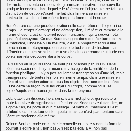
objets du corps et de la langue. Sans modifier la langue, ni le sens
des mots, il invente une nouvelle grammaire narrative, une nouvelle
pratique langagière dans laquelle le référent de l’objet/sujet ne fait plus
distinction de cet objet/sujet, ne fait plus limite à sa mise en
continuité. La fille est en même temps la femme et la sœur.
Son écriture est une procédure rationnelle sans référent d’objet, ni de
temps. Le temps n’arrange ni ne dérange rien, il répète et ramène à la
même chose, c’est un éternel recommencement qui a souvent été
qualifié d’ennuyeux. Ce que Sade inaugure dans son écriture n’est ni
le matricide, l’inceste ou le meurtre, c’est la programmation d’une
combinatoire métonymique qui réalise le tout sans distinction. La
diffraction du sujet se substitue à sa dissolution comme multitude des
objets partiels découpés dans le corps.
La pulsion ou la jouissance ne sont pas orientés par un Un. Dans
l’écriture sadienne, il n’y a aucune mythologie de la virilité ou de la
fonction phallique. Il n’y a pas seulement transgression d’une loi, mais
transgression de toutes les lois en même temps, dans une mise en
série et une condensation de tous les objets dans une seule scène.
D’une certaine façon tous les objets du corps, comme tous les
objets/sujets sont homonymes dans la métonymie.
Cela établit un discours hors sens, sans métaphore, qui résiste à
toute tentative de signification, l’écriture de Sade ne veut rien dire, ne
signifie rien, ne porte aucun message. Si sens ou message lui est
attribué c’est le lecteur qui le rajoute, mais ce n’est pas contenu dans
l’écriture sadienne elle-même.
Roland Barthes parle de « chimie nouvelle du texte » dont la formule
pourrait s’écrire ainsi, non pas A n’est pas égal à A, non pas