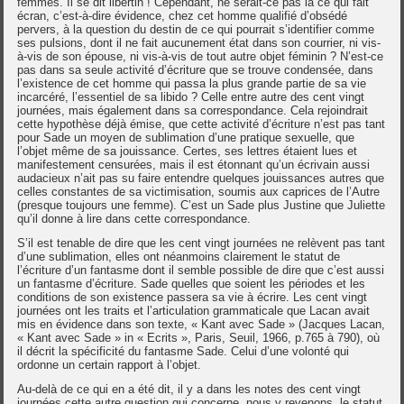
femmes. Il se dit libertin ! Cependant, ne serait-ce pas là ce qui fait
écran, c’est-à-dire évidence, chez cet homme qualifié d’obsédé
pervers, à la question du destin de ce qui pourrait s’identifier comme
ses pulsions, dont il ne fait aucunement état dans son courrier, ni vis-
à-vis de son épouse, ni vis-à-vis de tout autre objet féminin ? N’est-ce
pas dans sa seule activité d’écriture que se trouve condensée, dans
l’existence de cet homme qui passa la plus grande partie de sa vie
incarcéré, l’essentiel de sa libido ? Celle entre autre des cent vingt
journées, mais également dans sa correspondance. Cela rejoindrait
cette hypothèse déjà émise, que cette activité d’écriture n’est pas tant
pour Sade un moyen de sublimation d’une pratique sexuelle, que
l’objet même de sa jouissance. Certes, ses lettres étaient lues et
manifestement censurées, mais il est étonnant qu’un écrivain aussi
audacieux n’ait pas su faire entendre quelques jouissances autres que
celles constantes de sa victimisation, soumis aux caprices de l’Autre
(presque toujours une femme). C’est un Sade plus Justine que Juliette
qu’il donne à lire dans cette correspondance.
S’il est tenable de dire que les cent vingt journées ne relèvent pas tant
d’une sublimation, elles ont néanmoins clairement le statut de
l’écriture d’un fantasme dont il semble possible de dire que c’est aussi
un fantasme d’écriture. Sade quelles que soient les périodes et les
conditions de son existence passera sa vie à écrire. Les cent vingt
journées ont les traits et l’articulation grammaticale que Lacan avait
mis en évidence dans son texte, « Kant avec Sade » (Jacques Lacan,
« Kant avec Sade » in « Ecrits », Paris, Seuil, 1966, p.765 à 790), où
il décrit la spécificité du fantasme Sade. Celui d’une volonté qui
ordonne un certain rapport à l’objet.
Au-delà de ce qui en a été dit, il y a dans les notes des cent vingt
journées cette autre question qui concerne, nous y revenons, le statut