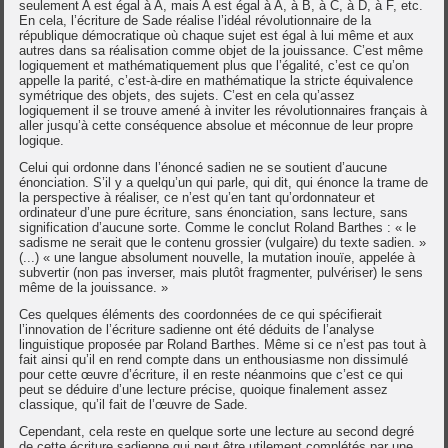
seulement A est égal à A, mais A est égal à A, à B, à C, à D, à F, etc.
En cela, l’écriture de Sade réalise l’idéal révolutionnaire de la
république démocratique où chaque sujet est égal à lui même et aux
autres dans sa réalisation comme objet de la jouissance. C’est même
logiquement et mathématiquement plus que l’égalité, c’est ce qu’on
appelle la parité, c’est-à-dire en mathématique la stricte équivalence
symétrique des objets, des sujets. C’est en cela qu’assez
logiquement il se trouve amené à inviter les révolutionnaires français à
aller jusqu’à cette conséquence absolue et méconnue de leur propre
logique.
Celui qui ordonne dans l’énoncé sadien ne se soutient d’aucune
énonciation. S’il y a quelqu’un qui parle, qui dit, qui énonce la trame de
la perspective à réaliser, ce n’est qu’en tant qu’ordonnateur et
ordinateur d’une pure écriture, sans énonciation, sans lecture, sans
signification d’aucune sorte. Comme le conclut Roland Barthes : « le
sadisme ne serait que le contenu grossier (vulgaire) du texte sadien. »
(...) « une langue absolument nouvelle, la mutation inouïe, appelée à
subvertir (non pas inverser, mais plutôt fragmenter, pulvériser) le sens
même de la jouissance. »
Ces quelques éléments des coordonnées de ce qui spécifierait
l’innovation de l’écriture sadienne ont été déduits de l’analyse
linguistique proposée par Roland Barthes. Même si ce n’est pas tout à
fait ainsi qu’il en rend compte dans un enthousiasme non dissimulé
pour cette œuvre d’écriture, il en reste néanmoins que c’est ce qui
peut se déduire d’une lecture précise, quoique finalement assez
classique, qu’il fait de l’œuvre de Sade.
Cependant, cela reste en quelque sorte une lecture au second degré
de cette écriture sadienne qui peut être utilement complétés par une