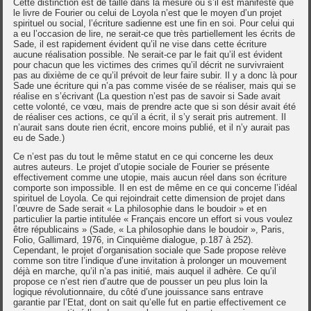
Cette distinction est de taille dans la mesure où s’il est manifeste que
le livre de Fourier ou celui de Loyola n’est que le moyen d’un projet
spirituel ou social, l’écriture sadienne est une fin en soi. Pour celui qui
a eu l’occasion de lire, ne serait-ce que très partiellement les écrits de
Sade, il est rapidement évident qu’il ne vise dans cette écriture
aucune réalisation possible. Ne serait-ce par le fait qu’il est évident
pour chacun que les victimes des crimes qu’il décrit ne survivraient
pas au dixième de ce qu’il prévoit de leur faire subir. Il y a donc là pour
Sade une écriture qui n’a pas comme visée de se réaliser, mais qui se
réalise en s’écrivant (La question n’est pas de savoir si Sade avait
cette volonté, ce vœu, mais de prendre acte que si son désir avait été
de réaliser ces actions, ce qu’il a écrit, il s’y serait pris autrement. Il
n’aurait sans doute rien écrit, encore moins publié, et il n’y aurait pas
eu de Sade.)
Ce n’est pas du tout le même statut en ce qui concerne les deux
autres auteurs. Le projet d’utopie sociale de Fourier se présente
effectivement comme une utopie, mais aucun réel dans son écriture
comporte son impossible. Il en est de même en ce qui concerne l’idéal
spirituel de Loyola. Ce qui rejoindrait cette dimension de projet dans
l’œuvre de Sade serait « La philosophie dans le boudoir » et en
particulier la partie intitulée « Français encore un effort si vous voulez
être républicains » (Sade, « La philosophie dans le boudoir », Paris,
Folio, Gallimard, 1976, in Cinquième dialogue, p.187 à 252).
Cependant, le projet d’organisation sociale que Sade propose relève
comme son titre l’indique d’une invitation à prolonger un mouvement
déjà en marche, qu’il n’a pas initié, mais auquel il adhère. Ce qu’il
propose ce n’est rien d’autre que de pousser un peu plus loin la
logique révolutionnaire, du côté d’une jouissance sans entrave
garantie par l’Etat, dont on sait qu’elle fut en partie effectivement ce