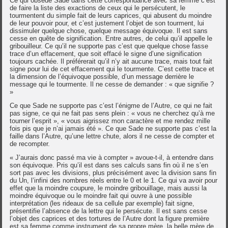
Ce qui obsède Sade dans cette correspondance avec sa femme c’est
de faire la liste des exactions de ceux qui le persécutent, le
tourmentent du simple fait de leurs caprices, qui abusent du moindre
de leur pouvoir pour, et c’est justement l’objet de son tourment, lui
dissimuler quelque chose, quelque message équivoque. Il est sans
cesse en quête de signification. Entre autres, de celui qu’il appelle le
gribouilleur. Ce qu’il ne supporte pas c’est que quelque chose fasse
trace d’un effacement, que soit effacé le signe d’une signification
toujours cachée. Il préférerait qu’il n’y ait aucune trace, mais tout fait
signe pour lui de cet effacement qui le tourmente. C’est cette trace et
la dimension de l’équivoque possible, d’un message derrière le
message qui le tourmente. Il ne cesse de demander : « que signifie ?
»
Ce que Sade ne supporte pas c’est l’énigme de l’Autre, ce qui ne fait
pas signe, ce qui ne fait pas sens plein : « vous ne cherchez qu’à me
tourner l’esprit », « vous aigrissez mon caractère et me rendez mille
fois pis que je n’ai jamais été ». Ce que Sade ne supporte pas c’est la
faille dans l’Autre, qu’une lettre chute, alors il ne cesse de compter et
de recompter.
« J’aurais donc passé ma vie à compter » avoue-t-il, à entendre dans
son équivoque. Pris qu’il est dans ses calculs sans fin où il ne s’en
sort pas avec les divisions, plus précisément avec la division sans fin
du Un, l’infini des nombres réels entre le 0 et le 1. Ce qui va avoir pour
effet que la moindre coupure, le moindre gribouillage, mais aussi la
moindre équivoque ou le moindre fait qui ouvre à une possible
interprétation (les rideaux de sa cellule par exemple) fait signe,
présentifie l’absence de la lettre qui le persécute. Il est sans cesse
l’objet des caprices et des tortures de l’Autre dont la figure première
est sa femme comme instrument de sa propre mère, la belle mère de