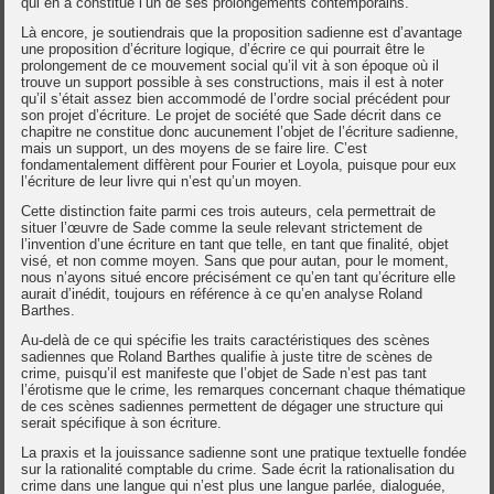
qui en a constitué l’un de ses prolongements contemporains.
Là encore, je soutiendrais que la proposition sadienne est d’avantage
une proposition d’écriture logique, d’écrire ce qui pourrait être le
prolongement de ce mouvement social qu’il vit à son époque où il
trouve un support possible à ses constructions, mais il est à noter
qu’il s’était assez bien accommodé de l’ordre social précédent pour
son projet d’écriture. Le projet de société que Sade décrit dans ce
chapitre ne constitue donc aucunement l’objet de l’écriture sadienne,
mais un support, un des moyens de se faire lire. C’est
fondamentalement diffèrent pour Fourier et Loyola, puisque pour eux
l’écriture de leur livre qui n’est qu’un moyen.
Cette distinction faite parmi ces trois auteurs, cela permettrait de
situer l’œuvre de Sade comme la seule relevant strictement de
l’invention d’une écriture en tant que telle, en tant que finalité, objet
visé, et non comme moyen. Sans que pour autan, pour le moment,
nous n’ayons situé encore précisément ce qu’en tant qu’écriture elle
aurait d’inédit, toujours en référence à ce qu’en analyse Roland
Barthes.
Au-delà de ce qui spécifie les traits caractéristiques des scènes
sadiennes que Roland Barthes qualifie à juste titre de scènes de
crime, puisqu’il est manifeste que l’objet de Sade n’est pas tant
l’érotisme que le crime, les remarques concernant chaque thématique
de ces scènes sadiennes permettent de dégager une structure qui
serait spécifique à son écriture.
La praxis et la jouissance sadienne sont une pratique textuelle fondée
sur la rationalité comptable du crime. Sade écrit la rationalisation du
crime dans une langue qui n’est plus une langue parlée, dialoguée,