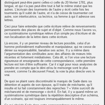
distinguant peut-être parmi celles-ci celle du 20 février 1781, plus
longue, et qui n’a pas peut-être tout à fait le même statut que les
autres. L’écrivain des tourments de l’autre y écrit cette fois les
tourments qu’il subit de l’autre, et n’a de cesse de tourmenter cet
autre, son interlocutrice, sa lectrice, sa femme à qui il adresse ses
lettres.
Ceci pour faire entendre que cette écriture relève de renversements
permanents des places de sujet et d’objet. Comme nous l’avons vu,
ce systématisme symétrique relève d’un simple jeu d’écriture et de
non localisation de la lettre dans cette écriture.
Là encore, il y un premier niveau de lecture possible, celui d’un
homme profondément malhonnête et manipulateur, qui ne cesse de
dénier sa responsabilité, banalise ses actes. Il y a même dans
l’argumentation des similitudes avec des affaires de mœurs très
récentes et fortement médiatisées. Cela dit, si l’on vise une lecture
rigoureuse et enseignante de cette correspondance, cette première
lecture est loin d’être suffisante. Car il s’agit pour nous analystes de
prendre en compte que le déni et/ou le mensonge sont le plus
souvent, comme l’a découvert Freud, la voie la plus directe vers le
vrai.
De quoi se plaint sans discontinuité le marquis de Sade dans sa
détention et auprès de son épouse, qu’il traite de méchante, qu’il
insulte et lui fait constamment des reproches ? « Votre surcroît de
méchanceté et de mensonge » écrit-il. En fait, il y a quand même un
systématisme symétrique dans la répétition descriptive d’un schéma,
d’un scénario, qui est toujours immanquablement le même.