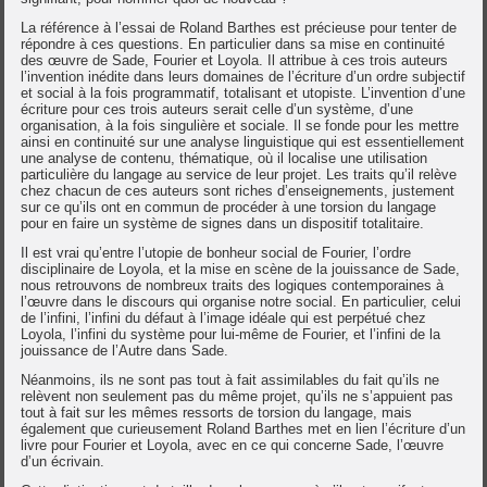
La référence à l’essai de Roland Barthes est précieuse pour tenter de
répondre à ces questions. En particulier dans sa mise en continuité
des œuvre de Sade, Fourier et Loyola. Il attribue à ces trois auteurs
l’invention inédite dans leurs domaines de l’écriture d’un ordre subjectif
et social à la fois programmatif, totalisant et utopiste. L’invention d’une
écriture pour ces trois auteurs serait celle d’un système, d’une
organisation, à la fois singulière et sociale. Il se fonde pour les mettre
ainsi en continuité sur une analyse linguistique qui est essentiellement
une analyse de contenu, thématique, où il localise une utilisation
particulière du langage au service de leur projet. Les traits qu’il relève
chez chacun de ces auteurs sont riches d’enseignements, justement
sur ce qu’ils ont en commun de procéder à une torsion du langage
pour en faire un système de signes dans un dispositif totalitaire.
Il est vrai qu’entre l’utopie de bonheur social de Fourier, l’ordre
disciplinaire de Loyola, et la mise en scène de la jouissance de Sade,
nous retrouvons de nombreux traits des logiques contemporaines à
l’œuvre dans le discours qui organise notre social. En particulier, celui
de l’infini, l’infini du défaut à l’image idéale qui est perpétué chez
Loyola, l’infini du système pour lui-même de Fourier, et l’infini de la
jouissance de l’Autre dans Sade.
Néanmoins, ils ne sont pas tout à fait assimilables du fait qu’ils ne
relèvent non seulement pas du même projet, qu’ils ne s’appuient pas
tout à fait sur les mêmes ressorts de torsion du langage, mais
également que curieusement Roland Barthes met en lien l’écriture d’un
livre pour Fourier et Loyola, avec en ce qui concerne Sade, l’œuvre
d’un écrivain.