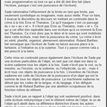
mais programmative où tout ce qui a été dit doit être fait (dans
l’écriture, puisque c’est une jouissance de l’écriture).
Sade rationnalise l’effacement de la limite en tant que limite, pas
seulement symbolique ou imaginaire, mais aussi réelle. Pour ce faire,
il évacue le discontinu du discours en mettant en continuité dans le
crime à la fois Eros et Thanatos. Ce qu’il inaugure c’est ce passage
du « ou » au « et ». Il n’écrit pas Eros ou Thanatos, mais « et ». Ce
qui a cet effet très repérable dans son écriture qu’à ce moment là Eros
est Thanatos. Ce n’est donc pas le désir et le sexe qui sont mobilisés
dans cette écriture, mais bien la jouissance du crime. Le crime s’écrit
en sérié, planifié, organisé, pleinement rationnalisé. Roland Barthes
fait remarquer que l’écriture de Sade ne laisse aucune place à la
fantaisie, à l’initiative ou à la surprise. Tout s’y passe comme cela a
été prescrit à la lettre.
Cette mise en continuité passe également dans l’écriture de Sade par
une écriture particulière de l’objet, en tant que cet objet est dans la
scène sadienne tous les objets à la fois. Sade n’écrit pas le viol, ou le
meurtre, ou l’inceste, ou la sodomie, ou l’infanticide, ou etc., mais il
écrit tous ces objets de jouissance à la fois. L’invention de l’écriture
sadienne est celle de l’écriture de la jouissance d’un objet qui est la
somme de tous les objets de jouissance. La machinerie sadienne ne
détruit pas les codes de la langue, ni du langage, il les défigure
comme le dit Roland Barthes par une abolition scrupuleuse de la
fonction même du référent.
Sade n’écrit pas un rapport à l’objet qui soit seulement positivé, dans
cette écriture métonymique c’est le référent même de l’objet, le un de
l’objet qu’il abolit dans sa différence distinctive d’avec les autres