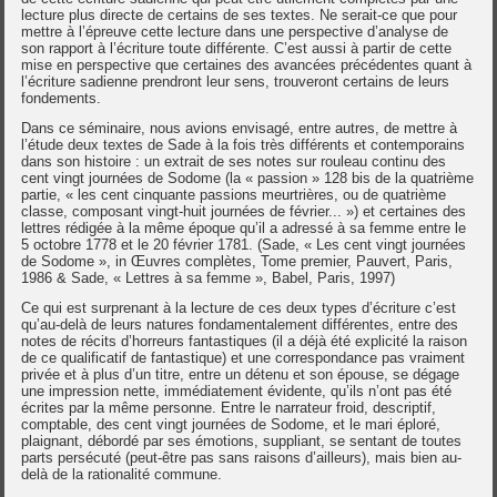
lecture plus directe de certains de ses textes. Ne serait-ce que pour
mettre à l’épreuve cette lecture dans une perspective d’analyse de
son rapport à l’écriture toute différente. C’est aussi à partir de cette
mise en perspective que certaines des avancées précédentes quant à
l’écriture sadienne prendront leur sens, trouveront certains de leurs
fondements.
Dans ce séminaire, nous avions envisagé, entre autres, de mettre à
l’étude deux textes de Sade à la fois très différents et contemporains
dans son histoire : un extrait de ses notes sur rouleau continu des
cent vingt journées de Sodome (la « passion » 128 bis de la quatrième
partie, « les cent cinquante passions meurtrières, ou de quatrième
classe, composant vingt-huit journées de février... ») et certaines des
lettres rédigée à la même époque qu’il a adressé à sa femme entre le
5 octobre 1778 et le 20 février 1781. (Sade, « Les cent vingt journées
de Sodome », in Œuvres complètes, Tome premier, Pauvert, Paris,
1986 & Sade, « Lettres à sa femme », Babel, Paris, 1997)
Ce qui est surprenant à la lecture de ces deux types d’écriture c’est
qu’au-delà de leurs natures fondamentalement différentes, entre des
notes de récits d’horreurs fantastiques (il a déjà été explicité la raison
de ce qualificatif de fantastique) et une correspondance pas vraiment
privée et à plus d’un titre, entre un détenu et son épouse, se dégage
une impression nette, immédiatement évidente, qu’ils n’ont pas été
écrites par la même personne. Entre le narrateur froid, descriptif,
comptable, des cent vingt journées de Sodome, et le mari éploré,
plaignant, débordé par ses émotions, suppliant, se sentant de toutes
parts persécuté (peut-être pas sans raisons d’ailleurs), mais bien au-
delà de la rationalité commune.