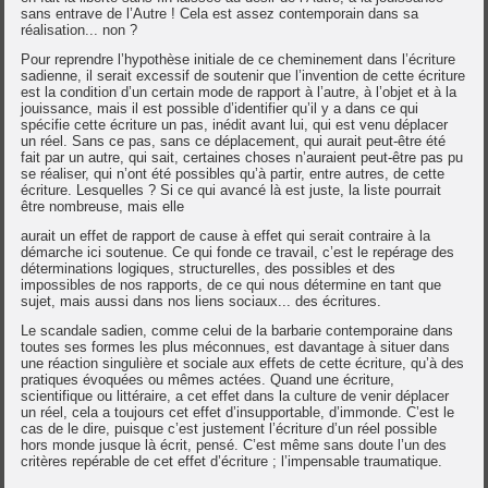
sans entrave de l’Autre ! Cela est assez contemporain dans sa
réalisation... non ?
Pour reprendre l’hypothèse initiale de ce cheminement dans l’écriture
sadienne, il serait excessif de soutenir que l’invention de cette écriture
est la condition d’un certain mode de rapport à l’autre, à l’objet et à la
jouissance, mais il est possible d’identifier qu’il y a dans ce qui
spécifie cette écriture un pas, inédit avant lui, qui est venu déplacer
un réel. Sans ce pas, sans ce déplacement, qui aurait peut-être été
fait par un autre, qui sait, certaines choses n’auraient peut-être pas pu
se réaliser, qui n’ont été possibles qu’à partir, entre autres, de cette
écriture. Lesquelles ? Si ce qui avancé là est juste, la liste pourrait
être nombreuse, mais elle
aurait un effet de rapport de cause à effet qui serait contraire à la
démarche ici soutenue. Ce qui fonde ce travail, c’est le repérage des
déterminations logiques, structurelles, des possibles et des
impossibles de nos rapports, de ce qui nous détermine en tant que
sujet, mais aussi dans nos liens sociaux... des écritures.
Le scandale sadien, comme celui de la barbarie contemporaine dans
toutes ses formes les plus méconnues, est davantage à situer dans
une réaction singulière et sociale aux effets de cette écriture, qu’à des
pratiques évoquées ou mêmes actées. Quand une écriture,
scientifique ou littéraire, a cet effet dans la culture de venir déplacer
un réel, cela a toujours cet effet d’insupportable, d’immonde. C’est le
cas de le dire, puisque c’est justement l’écriture d’un réel possible
hors monde jusque là écrit, pensé. C’est même sans doute l’un des
critères repérable de cet effet d’écriture ; l’impensable traumatique.