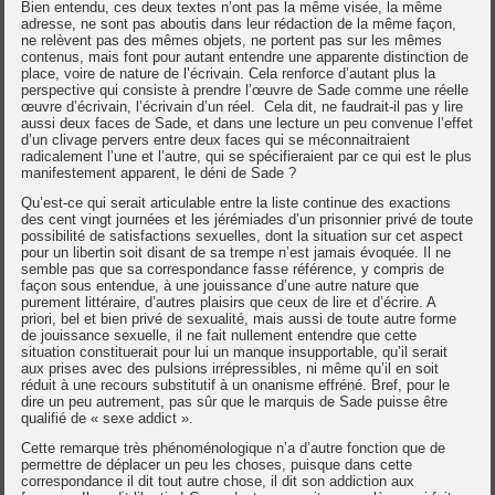
Bien entendu, ces deux textes n’ont pas la même visée, la même
adresse, ne sont pas aboutis dans leur rédaction de la même façon,
ne relèvent pas des mêmes objets, ne portent pas sur les mêmes
contenus, mais font pour autant entendre une apparente distinction de
place, voire de nature de l’écrivain. Cela renforce d’autant plus la
perspective qui consiste à prendre l’œuvre de Sade comme une réelle
œuvre d’écrivain, l’écrivain d’un réel. Cela dit, ne faudrait-il pas y lire
aussi deux faces de Sade, et dans une lecture un peu convenue l’effet
d’un clivage pervers entre deux faces qui se méconnaitraient
radicalement l’une et l’autre, qui se spécifieraient par ce qui est le plus
manifestement apparent, le déni de Sade ?
Qu’est-ce qui serait articulable entre la liste continue des exactions
des cent vingt journées et les jérémiades d’un prisonnier privé de toute
possibilité de satisfactions sexuelles, dont la situation sur cet aspect
pour un libertin soit disant de sa trempe n’est jamais évoquée. Il ne
semble pas que sa correspondance fasse référence, y compris de
façon sous entendue, à une jouissance d’une autre nature que
purement littéraire, d’autres plaisirs que ceux de lire et d’écrire. A
priori, bel et bien privé de sexualité, mais aussi de toute autre forme
de jouissance sexuelle, il ne fait nullement entendre que cette
situation constituerait pour lui un manque insupportable, qu’il serait
aux prises avec des pulsions irrépressibles, ni même qu’il en soit
réduit à une recours substitutif à un onanisme effréné. Bref, pour le
dire un peu autrement, pas sûr que le marquis de Sade puisse être
qualifié de « sexe addict ».
Cette remarque très phénoménologique n’a d’autre fonction que de
permettre de déplacer un peu les choses, puisque dans cette
correspondance il dit tout autre chose, il dit son addiction aux