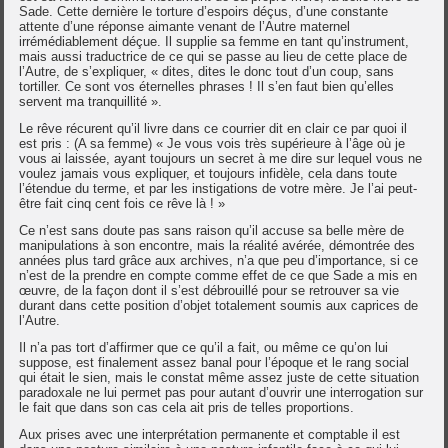
Sade. Cette dernière le torture d’espoirs déçus, d’une constante
attente d’une réponse aimante venant de l’Autre maternel
irrémédiablement déçue. Il supplie sa femme en tant qu’instrument,
mais aussi traductrice de ce qui se passe au lieu de cette place de
l’Autre, de s’expliquer, « dites, dites le donc tout d’un coup, sans
tortiller. Ce sont vos éternelles phrases ! Il s’en faut bien qu’elles
servent ma tranquillité ».
Le rêve récurent qu’il livre dans ce courrier dit en clair ce par quoi il
est pris : (A sa femme) « Je vous vois très supérieure à l’âge où je
vous ai laissée, ayant toujours un secret à me dire sur lequel vous ne
voulez jamais vous expliquer, et toujours infidèle, cela dans toute
l’étendue du terme, et par les instigations de votre mère. Je l’ai peut-
être fait cinq cent fois ce rêve là ! »
Ce n’est sans doute pas sans raison qu’il accuse sa belle mère de
manipulations à son encontre, mais la réalité avérée, démontrée des
années plus tard grâce aux archives, n’a que peu d’importance, si ce
n’est de la prendre en compte comme effet de ce que Sade a mis en
œuvre, de la façon dont il s’est débrouillé pour se retrouver sa vie
durant dans cette position d’objet totalement soumis aux caprices de
l’Autre.
Il n’a pas tort d’affirmer que ce qu’il a fait, ou même ce qu’on lui
suppose, est finalement assez banal pour l’époque et le rang social
qui était le sien, mais le constat même assez juste de cette situation
paradoxale ne lui permet pas pour autant d’ouvrir une interrogation sur
le fait que dans son cas cela ait pris de telles proportions.
Aux prises avec une interprétation permanente et comptable il est