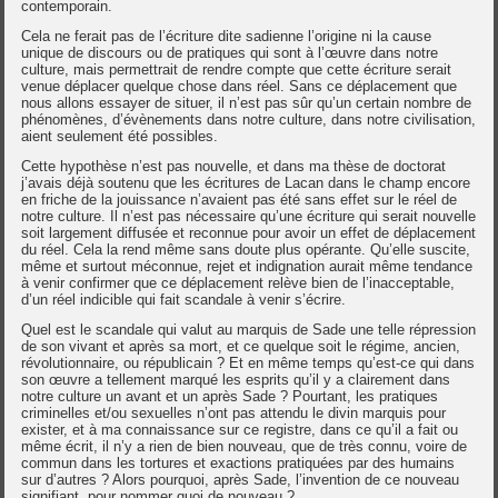
contemporain.
Cela ne ferait pas de l’écriture dite sadienne l’origine ni la cause
unique de discours ou de pratiques qui sont à l’œuvre dans notre
culture, mais permettrait de rendre compte que cette écriture serait
venue déplacer quelque chose dans réel. Sans ce déplacement que
nous allons essayer de situer, il n’est pas sûr qu’un certain nombre de
phénomènes, d’évènements dans notre culture, dans notre civilisation,
aient seulement été possibles.
Cette hypothèse n’est pas nouvelle, et dans ma thèse de doctorat
j’avais déjà soutenu que les écritures de Lacan dans le champ encore
en friche de la jouissance n’avaient pas été sans effet sur le réel de
notre culture. Il n’est pas nécessaire qu’une écriture qui serait nouvelle
soit largement diffusée et reconnue pour avoir un effet de déplacement
du réel. Cela la rend même sans doute plus opérante. Qu’elle suscite,
même et surtout méconnue, rejet et indignation aurait même tendance
à venir confirmer que ce déplacement relève bien de l’inacceptable,
d’un réel indicible qui fait scandale à venir s’écrire.
Quel est le scandale qui valut au marquis de Sade une telle répression
de son vivant et après sa mort, et ce quelque soit le régime, ancien,
révolutionnaire, ou républicain ? Et en même temps qu’est-ce qui dans
son œuvre a tellement marqué les esprits qu’il y a clairement dans
notre culture un avant et un après Sade ? Pourtant, les pratiques
criminelles et/ou sexuelles n’ont pas attendu le divin marquis pour
exister, et à ma connaissance sur ce registre, dans ce qu’il a fait ou
même écrit, il n’y a rien de bien nouveau, que de très connu, voire de
commun dans les tortures et exactions pratiquées par des humains
sur d’autres ? Alors pourquoi, après Sade, l’invention de ce nouveau
signifiant, pour nommer quoi de nouveau ?