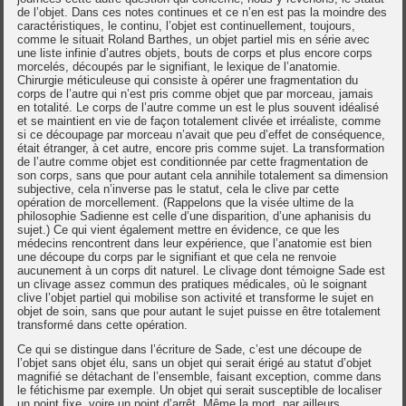
de l’objet. Dans ces notes continues et ce n’en est pas la moindre des
caractéristiques, le continu, l’objet est continuellement, toujours,
comme le situait Roland Barthes, un objet partiel mis en série avec
une liste infinie d’autres objets, bouts de corps et plus encore corps
morcelés, découpés par le signifiant, le lexique de l’anatomie.
Chirurgie méticuleuse qui consiste à opérer une fragmentation du
corps de l’autre qui n’est pris comme objet que par morceau, jamais
en totalité. Le corps de l’autre comme un est le plus souvent idéalisé
et se maintient en vie de façon totalement clivée et irréaliste, comme
si ce découpage par morceau n’avait que peu d’effet de conséquence,
était étranger, à cet autre, encore pris comme sujet. La transformation
de l’autre comme objet est conditionnée par cette fragmentation de
son corps, sans que pour autant cela annihile totalement sa dimension
subjective, cela n’inverse pas le statut, cela le clive par cette
opération de morcellement. (Rappelons que la visée ultime de la
philosophie Sadienne est celle d’une disparition, d’une aphanisis du
sujet.) Ce qui vient également mettre en évidence, ce que les
médecins rencontrent dans leur expérience, que l’anatomie est bien
une découpe du corps par le signifiant et que cela ne renvoie
aucunement à un corps dit naturel. Le clivage dont témoigne Sade est
un clivage assez commun des pratiques médicales, où le soignant
clive l’objet partiel qui mobilise son activité et transforme le sujet en
objet de soin, sans que pour autant le sujet puisse en être totalement
transformé dans cette opération.
Ce qui se distingue dans l’écriture de Sade, c’est une découpe de
l’objet sans objet élu, sans un objet qui serait érigé au statut d’objet
magnifié se détachant de l’ensemble, faisant exception, comme dans
le fétichisme par exemple. Un objet qui serait susceptible de localiser
un point fixe, voire un point d’arrêt. Même la mort, par ailleurs