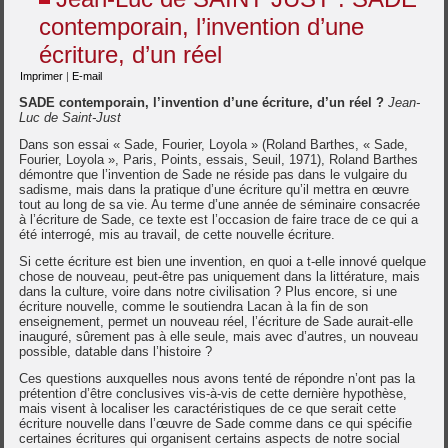
contemporain, l’invention d’une
écriture, d’un réel
Imprimer
|
E-mail
SADE contemporain, l’invention d’une écriture, d’un réel ?
Jean-
Luc de Saint-Just
Dans son essai « Sade, Fourier, Loyola » (Roland Barthes, « Sade,
Fourier, Loyola », Paris, Points, essais, Seuil, 1971), Roland Barthes
démontre que l’invention de Sade ne réside pas dans le vulgaire du
sadisme, mais dans la pratique d’une écriture qu’il mettra en œuvre
tout au long de sa vie. Au terme d’une année de séminaire consacrée
à l’écriture de Sade, ce texte est l’occasion de faire trace de ce qui a
été interrogé, mis au travail, de cette nouvelle écriture.
Si cette écriture est bien une invention, en quoi a t-elle innové quelque
chose de nouveau, peut-être pas uniquement dans la littérature, mais
dans la culture, voire dans notre civilisation ? Plus encore, si une
écriture nouvelle, comme le soutiendra Lacan à la fin de son
enseignement, permet un nouveau réel, l’écriture de Sade aurait-elle
inauguré, sûrement pas à elle seule, mais avec d’autres, un nouveau
possible, datable dans l’histoire ?
Ces questions auxquelles nous avons tenté de répondre n’ont pas la
prétention d’être conclusives vis-à-vis de cette dernière hypothèse,
mais visent à localiser les caractéristiques de ce que serait cette
écriture nouvelle dans l’œuvre de Sade comme dans ce qui spécifie
certaines écritures qui organisent certains aspects de notre social