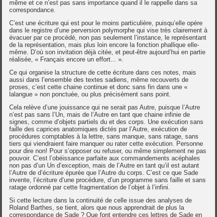
même et ce n’est pas sans importance quand il le rappelle dans sa
correspondance.
C’est une écriture qui est pour le moins particulière, puisqu’elle opère
dans le registre d’une perversion polymorphe qui vise très clairement à
évacuer par ce procédé, non pas seulement l’instance, le représentant
de la représentation, mais plus loin encore la fonction phallique elle-
même. D’où son invitation déjà citée, et peut-être aujourd’hui en partie
réalisée, « Français encore un effort... ».
Ce qui organise la structure de cette écriture dans ces notes, mais
aussi dans l’ensemble des textes sadiens, même recouverts de
proses, c’est cette chaine continue et donc sans fin dans une «
lalangue » non ponctuée, ou plus précisément sans point.
Cela relève d’une jouissance qui ne serait pas Autre, puisque l’Autre
n’est pas sans l’Un, mais de l’Autre en tant que chaine infinie de
signes, comme d’objets partiels du et des corps. Une exécution sans
faille des caprices anatomiques dictés par l’Autre, exécution de
procédures comptables à la lettre, sans manque, sans ratage, sans
tiers qui viendraient faire manquer ou rater cette exécution. Personne
pour dire non! Pour s’opposer ou refuser, ou même simplement ne pas
pouvoir. C’est l’obéissance parfaite aux commandements acéphales
non pas d’un Un d’exception, mais de l’Autre en tant qu’il est autant
l’Autre de d’écriture épurée que l’Autre du corps. C’est ce que Sade
invente, l’écriture d’une procédure, d’un programme sans faille et sans
ratage ordonné par cette fragmentation de l’objet à l’infini.
Si cette lecture dans la continuité de celle issue des analyses de
Roland Barthes, se tient, alors que nous apprendrait de plus la
correspondance de Sade ? Que font entendre ces lettres de Sade en