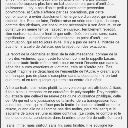
repoussée toujours plus loin, ne fait aucunement point d’arrêt à la
jouissance. Il n’y a pas d’objet petit a dans cette perversion
polymorphe, et Sade s’efforce par ces opérations, par cette
combinatoire, à éviter absolument l’émergence d’un objet qui serait
distinct, élu. Pour ce faire, l’infinie mise en série des objets du corps,
comme des victimes, est absolument nécessaire à son écriture, et en
constitue en même temps l’aspect ennuyeux, terriblement répétitif.
Son écriture n’a d’autre finalité que cette répétition sans sens, sans
signification. La signification nécessiterait un point d’arrêt, une
ponctuation, qui est toujours évité. Il n’y a pas de sens à l’histoire de
Justine, ni à celle de Juliette, que la répétition des exactions.
Le report de la décharge et donc de la détumescence, comme de la
mort des victimes, ayant cette fonction, comme le rappelle Lacan,
d’effacer toute limite même réelle pour ne venir l’inscrire que dans la
série des autres exactions et victimes, cela ne s’arrête pas. Pas
d’objet magnifié se détachant de l’ensemble de l’Autre, y créant alors
un manque, pas de place d’exception dans la description, ni en tant
que tiers, ni en tant qu’objet qui serait au centre d’un désir.
A lire ce texte, ces notes plutôt, la perversion qui est attribuée à Sade,
il faut bien lui reconnaitre ce caractère de polymorphie. Polymorphie
qui atteste que celle-ci ne relève pas d’une jouissance phallique, celle
de l’Un qui est une jouissance de la limite, de sa transgression tout
aussi bien, mais qui n’efface pas la limite. Le lecteur attentif de cette
œuvre, quand elle ne lui tombe pas des mains, peut réaliser que le
sadisme de Sade est une écriture continue, (Le conte, le compte et le
continue sont ici condensés dans la même propriété de cette écriture.)
sans limite, mais surtout sans fin, sans finalité. Il le souligne lui-