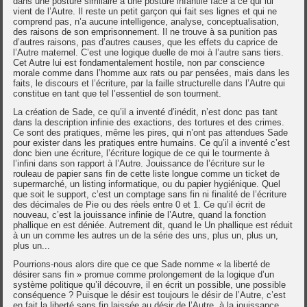
dans une posture similaire à une posture infantile face à ce qui lui
vient de l’Autre. Il reste un petit garçon qui fait ses lignes et qui ne
comprend pas, n’a aucune intelligence, analyse, conceptualisation,
des raisons de son emprisonnement. Il ne trouve à sa punition pas
d’autres raisons, pas d’autres causes, que les effets du caprice de
l’Autre maternel. C’est une logique duelle de moi à l’autre sans tiers.
Cet Autre lui est fondamentalement hostile, non par conscience
morale comme dans l’homme aux rats ou par pensées, mais dans les
faits, le discours et l’écriture, par la faille structurelle dans l’Autre qui
constitue en tant que tel l’essentiel de son tourment.
La création de Sade, ce qu’il a inventé d’inédit, n’est donc pas tant
dans la description infinie des exactions, des tortures et des crimes.
Ce sont des pratiques, même les pires, qui n’ont pas attendues Sade
pour exister dans les pratiques entre humains. Ce qu’il a inventé c’est
donc bien une écriture, l’écriture logique de ce qui le tourmente à
l’infini dans son rapport à l’Autre. Jouissance de l’écriture sur le
rouleau de papier sans fin de cette liste longue comme un ticket de
supermarché, un listing informatique, ou du papier hygiénique. Quel
que soit le support, c’est un comptage sans fin ni finalité de l’écriture
des décimales de Pie ou des réels entre 0 et 1. Ce qu’il écrit de
nouveau, c’est la jouissance infinie de l’Autre, quand la fonction
phallique en est déniée. Autrement dit, quand le Un phallique est réduit
à un un comme les autres un de la série des uns, plus un, plus un,
plus un...
Pourrions-nous alors dire que ce que Sade nomme « la liberté de
désirer sans fin » promue comme prolongement de la logique d’un
système politique qu’il découvre, il en écrit un possible, une possible
conséquence ? Puisque le désir est toujours le désir de l’Autre, c’est
en fait la liberté sans fin laissée au désir de l’Autre, à la jouissance